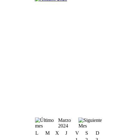
Marzo
2024
L
M
X
J
V
S
D
1
2
3