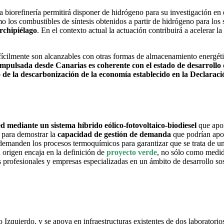
 biorefinería permitirá disponer de hidrógeno para su investigación en e
mo los combustibles de síntesis obtenidos a partir de hidrógeno para los
archipiélago
. En el contexto actual la actuación contribuirá a acelerar l
 difícilmente son alcanzables con otras formas de almacenamiento energét
 impulsada desde Canarias es coherente con el estado de desarrollo 
vo de la descarbonización de la economía establecido en la Declar
 mediante un sistema híbrido eólico-fotovoltaico-biodiesel
que apor
a para demostrar la
capacidad de gestión de demanda
que podrían aport
e demanden los procesos termoquímicos para garantizar que se trata de 
 origen encaja en la definición de
proyecto verde
, no sólo como medida
rofesionales y empresas especializadas en un ámbito de desarrollo sost
o Izquierdo, y se apoya en infraestructuras existentes de dos laborator