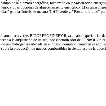
ampo de la biomasa energética, focalizado en la valorización energétic
ógeno, y otras opciones de almacenamiento energético. El sistema inte
 Gas" para la síntesis de metano (CH4) verde y. "Power to Liquid" para 
ón de amoniaco verde, BIOGREENFINERY lleva a cabo experiencias demost
 procede a la adquisición de un segundo electrolizador de 30 Nm3H2/h el
és de una hidrogenera ubicada en el mismo complejo. También se adquie
tiga sobre la producción de nuevos combustibles haciendo uso de la gli